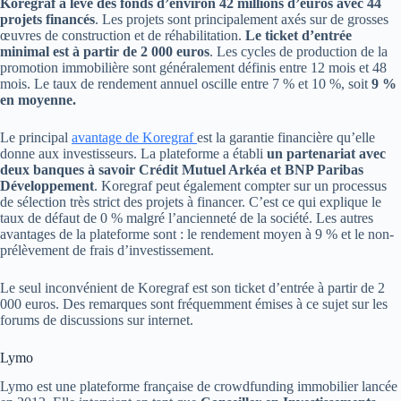
Koregraf a levé des fonds d’environ 42 millions d’euros avec 44
projets financés
. Les projets sont principalement axés sur de grosses
œuvres de construction et de réhabilitation.
Le ticket d’entrée
minimal est à partir de 2 000 euros
. Les cycles de production de la
promotion immobilière sont généralement définis entre 12 mois et 48
mois. Le taux de rendement annuel oscille entre 7 % et 10 %, soit
9 %
en moyenne.
Le principal
avantage de Koregraf
est la garantie financière qu’elle
donne aux investisseurs. La plateforme a établi
un partenariat avec
deux banques à savoir Crédit Mutuel Arkéa et BNP Paribas
Développement
. Koregraf peut également compter sur un processus
de sélection très strict des projets à financer. C’est ce qui explique le
taux de défaut de 0 % malgré l’ancienneté de la société. Les autres
avantages de la plateforme sont : le rendement moyen à 9 % et le non-
prélèvement de frais d’investissement.
Le seul inconvénient de Koregraf est son ticket d’entrée à partir de 2
000
euros. Des remarques sont fréquemment émises à ce sujet sur les
forums de discussions sur internet.
Lymo
Lymo est une plateforme française de crowdfunding immobilier lancée