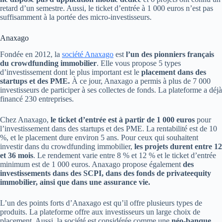
retard d’un semestre. Aussi, le ticket d’entrée à 1 000 euros n’est pas
suffisamment à la portée des micro-investisseurs.
Anaxago
Fondée en 2012, la
société Anaxago
est
l’un des pionniers français
du crowdfunding immobilier
. Elle vous propose 5 types
d’investissement dont le plus important est le
placement dans des
startups et des PME.
À ce jour, Anaxago a permis à plus de 7 000
investisseurs de participer à ses collectes de fonds. La plateforme a déjà
financé 230 entreprises.
Chez Anaxago,
le ticket d’entrée est à partir de 1 000 euros
pour
l’investissement dans des startups et des PME. La rentabilité est de 10
%, et le placement dure environ 5 ans. Pour ceux qui souhaitent
investir dans du crowdfunding immobilier,
les projets durent entre 12
et 36 mois
. Le rendement varie entre 8 % et 12 % et le ticket d’entrée
minimum est de 1 000 euros. Anaxago propose également
des
investissements dans des SCPI, dans des fonds de privateequity
immobilier, ainsi que dans une assurance vie.
L’un des points forts d’Anaxago est qu’il offre plusieurs types de
produits. La plateforme offre aux investisseurs un large choix de
placement. Aussi, la société est considérée comme une
néo-banque