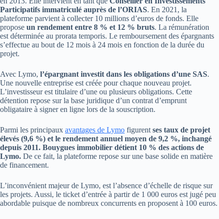
en 2013. Elle intervient en tant que
Conseiller en Investissements
Participatifs immatriculé auprès de l’ORIAS
. En 2021, la
plateforme parvient à collecter 10 millions d’euros de fonds. Elle
propose
un rendement entre 8 % et 12 % bruts
. La rémunération
est déterminée au prorata temporis. Le remboursement des épargnants
s’effectue au bout de 12 mois à 24 mois en fonction de la durée du
projet.
Avec Lymo,
l’épargnant investit dans les obligations d’une SAS
.
Une nouvelle entreprise est créée pour chaque nouveau projet.
L’investisseur est titulaire d’une ou plusieurs obligations. Cette
détention repose sur la base juridique d’un contrat d’emprunt
obligataire à signer en ligne lors de la souscription.
Parmi les principaux
avantages de Lymo
figurent
ses taux de projet
élevés (9,6 %) et le rendement annuel moyen de 9,2 %, inchangé
depuis 2011.
Bouygues immobilier détient 10 % des actions de
Lymo.
De ce fait, la plateforme repose sur une base solide en matière
de financement.
L’inconvénient majeur de Lymo, est l’absence d’échelle de risque sur
les projets. Aussi, le ticket d’entrée à partir de 1 000 euros est jugé peu
abordable puisque de nombreux concurrents en proposent à 100 euros.