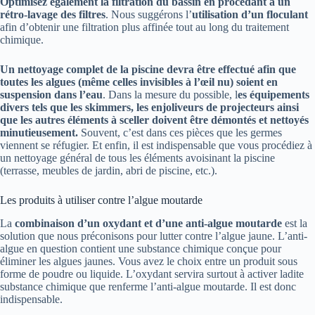
Optimisez également la filtration du bassin en procédant à un
rétro-lavage des filtres
. Nous suggérons l’
utilisation d’un floculant
afin d’obtenir une filtration plus affinée tout au long du traitement
chimique.
Un nettoyage complet de la piscine devra être effectué afin que
toutes les algues (même celles invisibles à l’œil nu) soient en
suspension dans l’eau
. Dans la mesure du possible, l
es équipements
divers tels que les skimmers, les enjoliveurs de projecteurs ainsi
que les autres éléments à sceller doivent être démontés et nettoyés
minutieusement.
Souvent, c’est dans ces pièces que les germes
viennent se réfugier. Et enfin, il est indispensable que vous procédiez à
un nettoyage général de tous les éléments avoisinant la piscine
(terrasse, meubles de jardin, abri de piscine, etc.).
Les produits à utiliser contre l’algue moutarde
La
combinaison d’un oxydant et d’une anti-algue moutarde
est la
solution que nous préconisons pour lutter contre l’algue jaune. L’anti-
algue en question contient une substance chimique conçue pour
éliminer les algues jaunes. Vous avez le choix entre un produit sous
forme de poudre ou liquide. L’oxydant servira surtout à activer ladite
substance chimique que renferme l’anti-algue moutarde. Il est donc
indispensable.